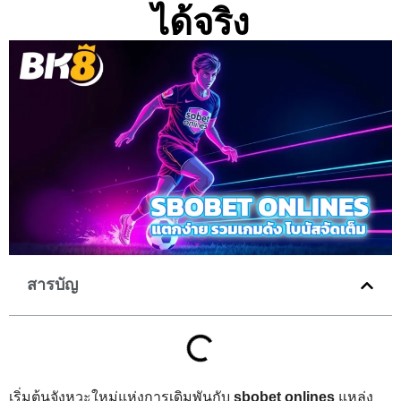
ได้จริง
สารบัญ
เริ่มต้นจังหวะใหม่แห่งการเดิมพันกับ
sbobet onlines
แหล่ง