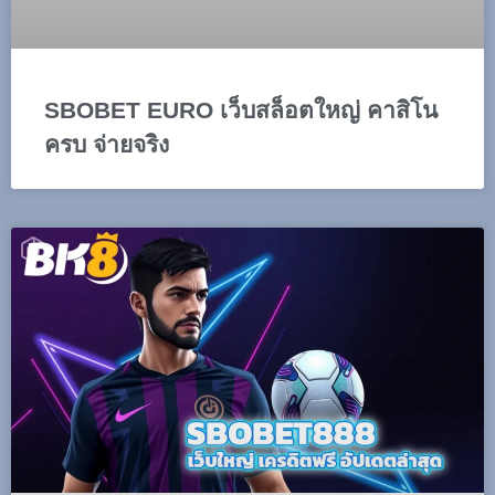
SBOBET EURO เว็บสล็อตใหญ่ คาสิโน
ครบ จ่ายจริง