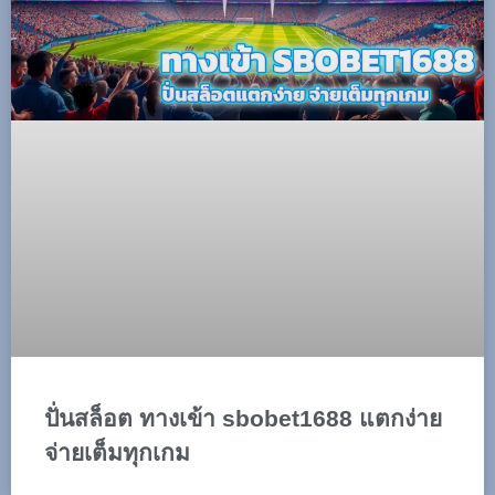
ปั่นสล็อต ทางเข้า sbobet1688 แตกง่าย
จ่ายเต็มทุกเกม