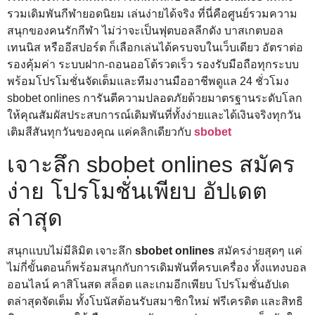
รวมเดิมพันกีฬายอดนิยม เล่นง่ายได้จริง ที่นี่คือศูนย์รวมความ
สนุกของคนรักกีฬา ไม่ว่าจะเป็นฟุตบอลลีกดัง บาสเกตบอล
เทนนิส หรืออีสปอร์ต ก็เลือกเล่นได้ครบจบในเว็บเดียว อัตราต่อ
รองคุ้มค่า ระบบฝาก-ถอนออโต้รวดเร็ว รองรับมือถือทุกระบบ
พร้อมโปรโมชั่นจัดเต็มและทีมงานมืออาชีพดูแล 24 ชั่วโมง
sbobet onlines การันตีความปลอดภัยด้วยมาตรฐานระดับโลก
ให้คุณสัมผัสประสบการณ์เดิมพันที่ทั้งง่ายและได้เงินจริงทุกวัน
เติมสีสันทุกวันของคุณ แค่คลิกเดียวกับ
sbobet
เจาะลึก sbobet onlines สมัคร
ง่าย โปรโมชั่นเพียบ อัปเดต
ล่าสุด
สนุกแบบไม่มีลิมิต เจาะลึก
sbobet onlines
สมัครง่ายสุดๆ แค่
ไม่กี่ขั้นตอนก็พร้อมสนุกกับการเดิมพันที่ครบเครื่อง ทั้งแทงบอล
ออนไลน์ คาสิโนสด สล็อต และเกมอีกเพียบ โปรโมชั่นอัปเด
ตล่าสุดจัดเต็ม ทั้งโบนัสต้อนรับสมาชิกใหม่ ฟรีเครดิต และสิทธิ