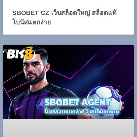
SBOBET CZ เว็บสล็อตใหญ่ สล็อตแท้
โบนัสแตกง่าย