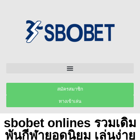
สมัครสมาชิก
ทางเข้าเล่น
sbobet onlines รวมเดิม
พันกีฬายอดนิยม เล่นง่าย