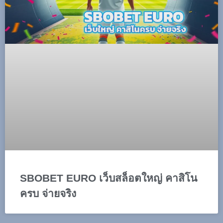
SBOBET EURO เว็บสล็อตใหญ่ คาสิโน
ครบ จ่ายจริง