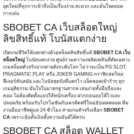
ยุคใหม่ที่ทุกการเข้าถึงเป็นเรื่องง่าย สะดวก และมั่นใจตลอด
การเล่น
SBOBET CA เว็บสล็อตใหญ่
ลิขสิทธิ์แท้ โบนัสแตกง่าย
เปิดเกมชีวิตให้แตกต่างด้วยสล็อตลิขสิทธิ์แท้
SBOBET CA เว็บ
สล็อตใหญ่
โบนัสแตกง่าย ศูนย์รวมความเพลิดเพลินที่คัดเฉพาะ
เกมสล็อตตัวจริงจากค่ายดังระดับโลก ไม่ว่าจะเป็น PG SLOT,
PRAGMATIC PLAY หรือ JOKER GAMING กราฟิกสดใหม่
ฟีเจอร์ทันสมัย และโบนัสสุดปังที่แตกไว แจ็คพอตเข้ารัวๆ ทุก
เกมยุติธรรม มั่นใจในมาตรฐานสากล เล่นง่ายทั้งมือถือและ
คอม ไม่ต้องติดตั้งแอปให้หนักเครื่อง ฝากถอนออโต้ไวและ
ปลอดภัย พร้อมรับโปรโมชันกับเครดิตฟรีใหม่อัปเดตตลอด ทีม
งานมืออาชีพดูแล 24 ชั่วโมง สายเกมตัวจริงเลือก
SBOBET
CA
เพราะลุ้นทั้งเงินทั้งความมันส์ได้ครบ
SBOBET CA สล็อต WALLET