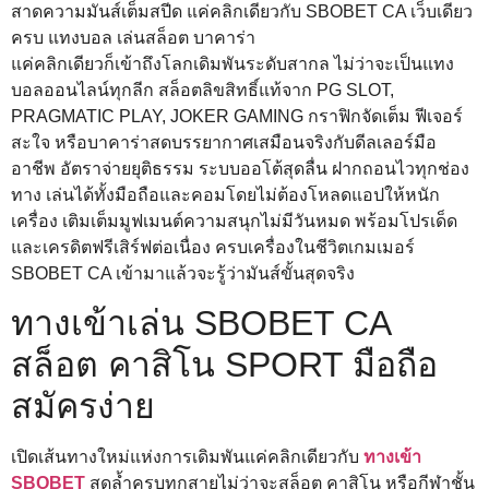
สาดความมันส์เต็มสปีด แค่คลิกเดียวกับ SBOBET CA เว็บเดียว
ครบ แทงบอล เล่นสล็อต บาคาร่า
แค่คลิกเดียวก็เข้าถึงโลกเดิมพันระดับสากล ไม่ว่าจะเป็นแทง
บอลออนไลน์ทุกลีก สล็อตลิขสิทธิ์แท้จาก PG SLOT,
PRAGMATIC PLAY, JOKER GAMING กราฟิกจัดเต็ม ฟีเจอร์
สะใจ หรือบาคาร่าสดบรรยากาศเสมือนจริงกับดีลเลอร์มือ
อาชีพ อัตราจ่ายยุติธรรม ระบบออโต้สุดลื่น ฝากถอนไวทุกช่อง
ทาง เล่นได้ทั้งมือถือและคอมโดยไม่ต้องโหลดแอปให้หนัก
เครื่อง เติมเต็มมูฟเมนต์ความสนุกไม่มีวันหมด พร้อมโปรเด็ด
และเครดิตฟรีเสิร์ฟต่อเนื่อง ครบเครื่องในชีวิตเกมเมอร์
SBOBET CA เข้ามาแล้วจะรู้ว่ามันส์ขั้นสุดจริง
ทางเข้าเล่น SBOBET CA
สล็อต คาสิโน SPORT มือถือ
สมัครง่าย
เปิดเส้นทางใหม่แห่งการเดิมพันแค่คลิกเดียวกับ
ทางเข้า
SBOBET
สุดล้ำครบทุกสายไม่ว่าจะสล็อต คาสิโน หรือกีฬาชั้น