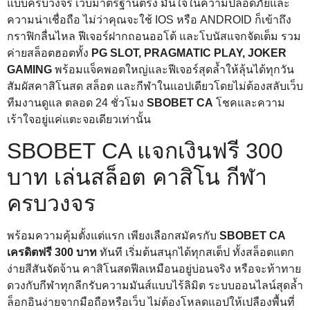
แบบครบวงจร เว็บมาตรฐานตรง มั่นใจในความปลอดภัยและ
ความน่าเชื่อถือ ไม่ว่าคุณจะใช้ IOS หรือ ANDROID ก็เข้าถึง
กราฟิกลื่นไหล ฟีเจอร์ฝากถอนออโต้ และโบนัสแจกจัดเต็ม รวม
ค่ายสล็อตฮอตทั้ง
PG SLOT, PRAGMATIC PLAY, JOKER
GAMING
พร้อมแจ็คพอตใหญ่และฟีเจอร์สุดล้ำให้ลุ้นได้ทุกวัน
สัมผัสคาสิโนสด สล็อต และกีฬาในแอปเดียวโดยไม่ต้องสลับเว็บ
ทีมงานดูแล ตลอด 24 ชั่วโมง
SBOBET CA
โชคและความ
เร้าใจอยู่แค่แตะจอเดียวเท่านั้น
SBOBET CA แจกเงินฟรี 300
บาท เล่นสล็อต คาสิโน กีฬา
ครบวงจร
พร้อมความคุ้มตั้งแต่แรก เพียงเลือกสมัครกับ
SBOBET CA
เครดิตฟรี 300 บาท
ทันที เริ่มต้นสนุกได้ทุกสเต็ป ทั้งสล็อตแตก
ง่ายสีสันจัดจ้าน คาสิโนสดฟีลเหมือนอยู่บ่อนจริง หรือจะท้าทาย
ดวงกับกีฬาทุกลีกรับความมันส์แบบไร้ลิมิต ระบบออนไลน์สุดล้ำ
ล็อกอินง่ายจากมือถือหรือเว็บ ไม่ต้องโหลดแอปให้เปลืองพื้นที่