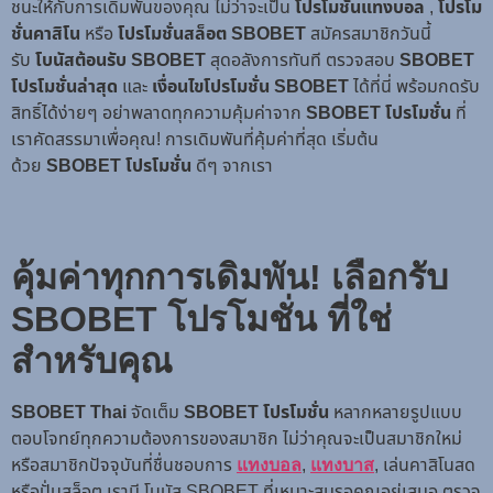
ชนะให้กับการเดิมพันของคุณ ไม่ว่าจะเป็น
โปรโมชั่นแทงบอล
,
โปรโม
ชั่นคาสิโน
หรือ
โปรโมชั่นสล็อต SBOBET
สมัครสมาชิกวันนี้
รับ
โบนัสต้อนรับ SBOBET
สุดอลังการทันที ตรวจสอบ
SBOBET
โปรโมชั่นล่าสุด
และ
เงื่อนไขโปรโมชั่น SBOBET
ได้ที่นี่ พร้อมกดรับ
สิทธิ์ได้ง่ายๆ อย่าพลาดทุกความคุ้มค่าจาก
SBOBET โปรโมชั่น
ที่
เราคัดสรรมาเพื่อคุณ! การเดิมพันที่คุ้มค่าที่สุด เริ่มต้น
ด้วย
SBOBET โปรโมชั่น
ดีๆ จากเรา
คุ้มค่าทุกการเดิมพัน! เลือกรับ
SBOBET โปรโมชั่น ที่ใช่
สำหรับคุณ
SBOBET Thai
จัดเต็ม
SBOBET โปรโมชั่น
หลากหลายรูปแบบ
ตอบโจทย์ทุกความต้องการของสมาชิก ไม่ว่าคุณจะเป็นสมาชิกใหม่
หรือสมาชิกปัจจุบันที่ชื่นชอบการ
,
, เล่นคาสิโนสด
แทงบอล
แทงบาส
หรือปั่นสล็อต เรามี โบนัส SBOBET ที่เหมาะสมรอคุณอยู่เสมอ ตรวจ