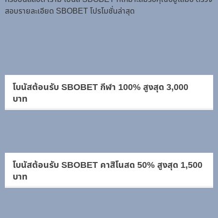
สอบรายละเอียด SBOBET โปรโมชั่นล่าสุด
โบนัสต้อนรับ SBOBET กีฬา 100% สูงสุด 3,000
บาท
โบนัสต้อนรับ SBOBET คาสิโนสด 50% สูงสุด 1,500
บาท