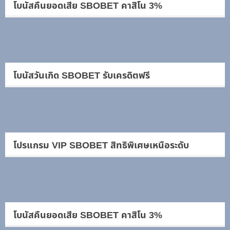
โบนัสคืนยอดเสีย SBOBET คาสิโน 3%
โบนัสวันเกิด SBOBET รับเครดิตฟรี
โปรแกรม VIP SBOBET สิทธิพิเศษเหนือระดับ
โบนัสคืนยอดเสีย SBOBET คาสิโน 3%