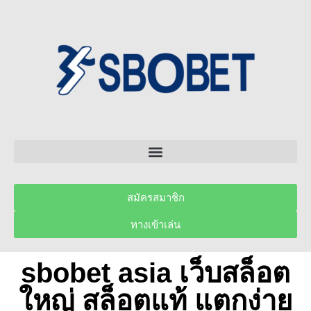
สมัครสมาชิก
ทางเข้าเล่น
sbobet asia เว็บสล็อต
ใหญ่ สล็อตแท้ แตกง่าย