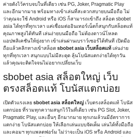
ค่ายดังไว้ครบจบในที่เดียว เช่น PG, Joker, Pragmatic Play
และอีกมากมาย พร้อมทางเข้าเล่นที่สะดวกสบายบนมือถือ ไม่
ว่าคุณจะใช้ Android หรือ iOS ก็สามารถเข้าถึง สล็อต sbobet
asia ได้ทุกที่ทุกเวลา แค่เชื่อมต่ออินเทอร์เน็ตก็สนุกกับสล็อตแท้
คุณภาพสูงได้ทันที เล่นง่ายบนมือถือ ไม่ต้องดาวน์โหลด
แอปพลิเคชันให้ยุ่งยาก เข้าเล่นผ่านเบราว์เซอร์ได้ทันที เปิดมือ
ถือแล้วคลิกทางเข้าสล็อต
sbobet asia เว็บสล็อตแท้
เล่นง่าย
ทุกที่ทุกเวลา สนุกแบบไม่มีสะดุด ลุ้นโบนัสแตกง่ายได้ทุกวัน
แล้วคุณจะติดใจจนไม่อยากเปลี่ยนเว็บ
sbobet asia สล็อตใหญ่ เว็บ
ตรงสล็อตแท้ โบนัสแตกบ่อย
เปิดตัวแรงเลย
sbobet asia สล็อตใหญ่
เว็บตรงสล็อตแท้ โบนัส
แตกบ่อย ที่รวมทุกความสนุกไว้ในที่เดียว เช่น PG Slot, Joker,
Pragmatic Play, และอื่นๆ อีกมากมาย ทุกเกมล้วนมีอัตราการ
แตกง่าย โบนัสแตกบ่อย ให้เลือกเล่นแบบจัดเต็ม เล่นได้ทั้งมือถือ
และคอมฯ ทุกแพลตฟอร์ม ไม่ว่าจะเป็น iOS หรือ Android และ