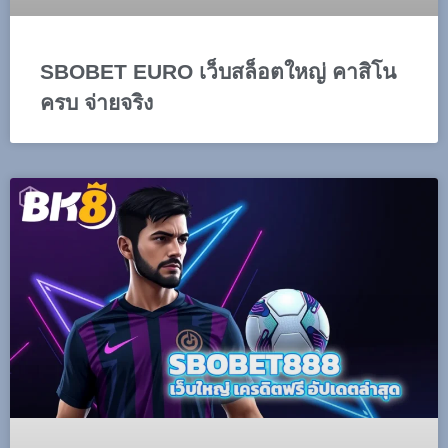
SBOBET EURO เว็บสล็อตใหญ่ คาสิโน
ครบ จ่ายจริง