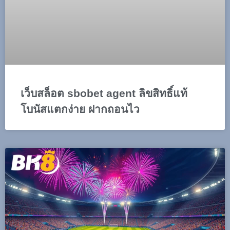
เว็บสล็อต sbobet agent ลิขสิทธิ์แท้
โบนัสแตกง่าย ฝากถอนไว