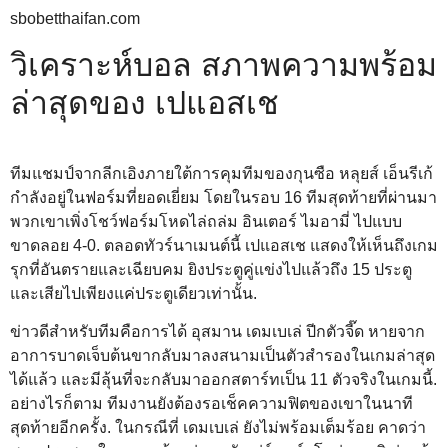
sbobetthaifan.com
วิเคราะห์บอล สภาพความพร้อม
ล่าสุดของ เปแอสเช
ทีมแชมป์จากลีกเอิงภายใต้การคุมทีมของกุนซือ หลุยส์ เอ็นรีเก้
กำลังอยู่ในฟอร์มที่ยอดเยี่ยม โดยในรอบ 16 ทีมสุดท้ายที่ผ่านมา
พวกเขาเพิ่งโชว์ฟอร์มโหดไล่ถล่ม อินเตอร์ ไมอามี่ ไปแบบ
ขาดลอย 4-0. ตลอดทัวร์นาเมนต์นี้ เปแอสเช แสดงให้เห็นถึงเกม
รุกที่อันตรายและเฉียบคม ยิงประตูคู่แข่งไปแล้วถึง 15 ประตู
และเสียไปเพียงแค่ประตูเดียวเท่านั้น.
ข่าวดีสำหรับทีมคือการได้ อุสมาน เดมเบเล่ ปีกตัวจี๊ด หายจาก
อาการบาดเจ็บต้นขากลับมาลงสนามเป็นตัวสำรองในเกมล่าสุด
ได้แล้ว และมีลุ้นที่จะกลับมาออกสตาร์ทเป็น 11 ตัวจริงในเกมนี้.
อย่างไรก็ตาม ทีมงานยังต้องรอเช็คความฟิตของเขาในนาที
สุดท้ายอีกครั้ง. ในกรณีที่ เดมเบเล่ ยังไม่พร้อมเต็มร้อย คาดว่า