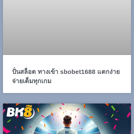
ปั่นสล็อต ทางเข้า sbobet1688 แตกง่าย
จ่ายเต็มทุกเกม