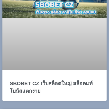
SBOBET CZ เว็บสล็อตใหญ่ สล็อตแท้
โบนัสแตกง่าย