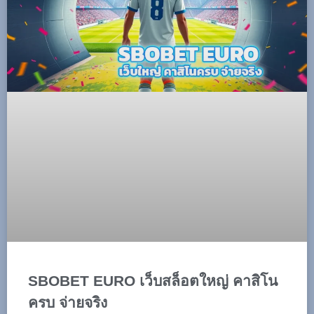
SBOBET EURO เว็บสล็อตใหญ่ คาสิโน
ครบ จ่ายจริง