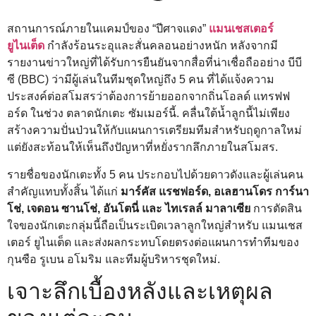
สถานการณ์ภายในแคมป์ของ “ปีศาจแดง”
แมนเชสเตอร์
ยูไนเต็ด
กำลังร้อนระอุและสั่นคลอนอย่างหนัก หลังจากมี
รายงานข่าวใหญ่ที่ได้รับการยืนยันจากสื่อที่น่าเชื่อถืออย่าง บีบี
ซี (BBC) ว่ามีผู้เล่นในทีมชุดใหญ่ถึง 5 คน ที่ได้แจ้งความ
ประสงค์ต่อสโมสรว่าต้องการย้ายออกจากถิ่นโอลด์ แทรฟฟ
อร์ด ในช่วง ตลาดนักเตะ ซัมเมอร์นี้. คลื่นใต้น้ำลูกนี้ไม่เพียง
สร้างความปั่นป่วนให้กับแผนการเตรียมทีมสำหรับฤดูกาลใหม่
แต่ยังสะท้อนให้เห็นถึงปัญหาที่หยั่งรากลึกภายในสโมสร.
รายชื่อของนักเตะทั้ง 5 คน ประกอบไปด้วยดาวดังและผู้เล่นคน
สำคัญแทบทั้งสิ้น ได้แก่
มาร์คัส แรชฟอร์ด, อเลฮานโดร การ์นา
โช่, เจดอน ซานโช่, อันโตนี่ และ ไทเรลล์ มาลาเซีย
การตัดสิน
ใจของนักเตะกลุ่มนี้ถือเป็นระเบิดเวลาลูกใหญ่สำหรับ แมนเชส
เตอร์ ยูไนเต็ด และส่งผลกระทบโดยตรงต่อแผนการทำทีมของ
กุนซือ รูเบน อโมริม และทีมผู้บริหารชุดใหม่.
เจาะลึกเบื้องหลังและเหตุผล