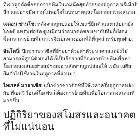
ที่เขาถูกตัดชื่อออกจากทีมในเกมนัดสุดท้ายของฤดูกาล พรีเมียร์
ลีก และอาจมีความไม่พอใจในบทบาทและโอกาสการลงสนาม.
เจดอน ซานโช่:
หลังจากถูกปล่อยให้เชลซียืมตัวและกลับมายัง
โอลด์ แทรฟฟอร์ด ดูเหมือนว่าอนาคตของเขากับทีมก็ยังคง
มืดมน การย้ายทีมถาวรจึงเป็นทางออกที่ดีที่สุดสำหรับทุกฝ่าย.
อันโตนี่:
ปีกชาวบราซิลที่ย้ายมาด้วยค่าตัวมหาศาลแต่ยังไม่
สามารถพิสูจน์ตัวเองได้ ก็เป็นอีกรายที่ต้องการย้ายทีมเพื่อหา
โอกาสลงเล่นอย่างสม่ำเสมอ หลังจากถูกปล่อยให้ เรอัล เบติส
ยืมตัวไปใช้งานในฤดูกาลที่ผ่านมา.
ไทเรลล์ มาลาเซีย:
แบ็กซ้ายชาวดัตช์ที่ใช้เวลาครึ่งฤดูกาลหลัง
กับ พีเอสวี ไอนด์โฮเฟ่น ก็ต้องการย้ายทีมเพื่อโอกาสลงสนามที่
มากขึ้น.
ปฏิกิริยาของสโมสรและอนาคต
ที่ไม่แน่นอน