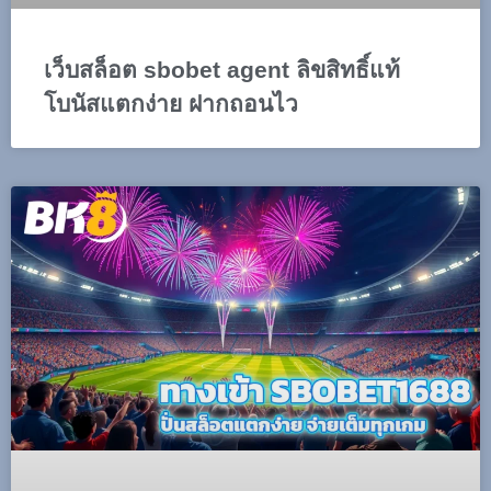
เว็บสล็อต sbobet agent ลิขสิทธิ์แท้
โบนัสแตกง่าย ฝากถอนไว