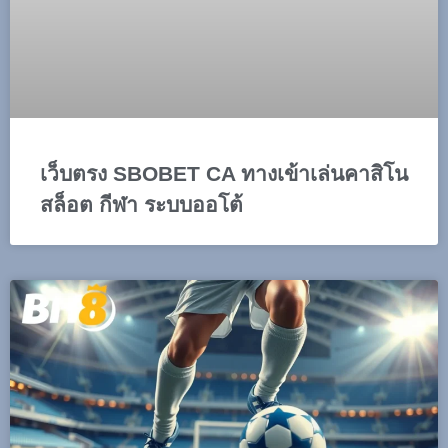
เว็บตรง SBOBET CA ทางเข้าเล่นคาสิโน
สล็อต กีฬา ระบบออโต้