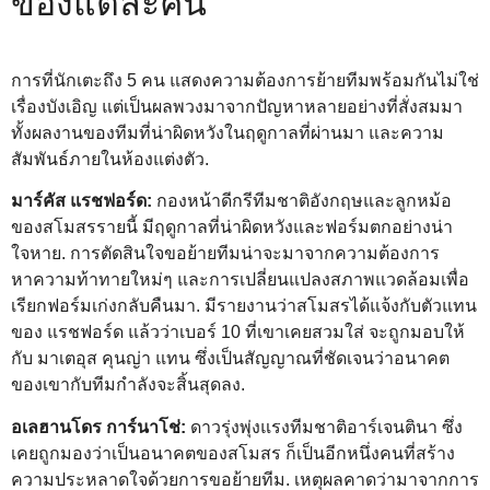
ของแต่ละคน
การที่นักเตะถึง 5 คน แสดงความต้องการย้ายทีมพร้อมกันไม่ใช่
เรื่องบังเอิญ แต่เป็นผลพวงมาจากปัญหาหลายอย่างที่สั่งสมมา
ทั้งผลงานของทีมที่น่าผิดหวังในฤดูกาลที่ผ่านมา และความ
สัมพันธ์ภายในห้องแต่งตัว.
มาร์คัส แรชฟอร์ด:
กองหน้าดีกรีทีมชาติอังกฤษและลูกหม้อ
ของสโมสรรายนี้ มีฤดูกาลที่น่าผิดหวังและฟอร์มตกอย่างน่า
ใจหาย. การตัดสินใจขอย้ายทีมน่าจะมาจากความต้องการ
หาความท้าทายใหม่ๆ และการเปลี่ยนแปลงสภาพแวดล้อมเพื่อ
เรียกฟอร์มเก่งกลับคืนมา. มีรายงานว่าสโมสรได้แจ้งกับตัวแทน
ของ แรชฟอร์ด แล้วว่าเบอร์ 10 ที่เขาเคยสวมใส่ จะถูกมอบให้
กับ มาเตอุส คุนญ่า แทน ซึ่งเป็นสัญญาณที่ชัดเจนว่าอนาคต
ของเขากับทีมกำลังจะสิ้นสุดลง.
อเลฮานโดร การ์นาโช่:
ดาวรุ่งพุ่งแรงทีมชาติอาร์เจนตินา ซึ่ง
เคยถูกมองว่าเป็นอนาคตของสโมสร ก็เป็นอีกหนึ่งคนที่สร้าง
ความประหลาดใจด้วยการขอย้ายทีม. เหตุผลคาดว่ามาจากการ